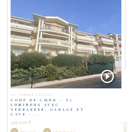
Le Cannet (06110)
COUP DE CŒUR – T3
LUMINEUX AVEC
TERRASSES, GARAGE ET
CAVE –...
345 000 €
CONTACT
3
Pièce(s)
2
Chambre(s)