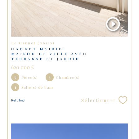
Le Cannet (06110)
CANNET MAIRIE-
MAISON DE VILLE AVEC
TERRASSE ET JARDIN
620 000 €
5
Pièce(s)
3
Chambre(s)
1
Salle(s) de bain
Sélectionner
Réf : fm3