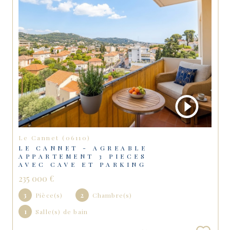
Le Cannet (06110)
LE CANNET - AGREABLE
APPARTEMENT 3 PIECES
AVEC CAVE ET PARKING
235 000 €
3
Pièce(s)
2
Chambre(s)
1
Salle(s) de bain