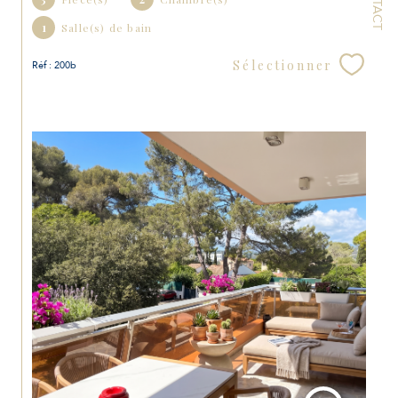
1
Salle(s) de bain
Sélectionner
Réf : 200b