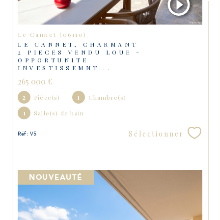
Le Cannet (06110)
LE CANNET, CHARMANT
2 PIECES VENDU LOUE -
OPPORTUNITE
INVESTISSEMNT...
265 000 €
2
Pièce(s)
1
Chambre(s)
1
Salle(s) de bain
Sélectionner
Réf : V5
NOUVEAUTÉ