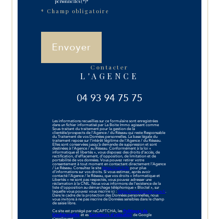
personnelles (*)*
* Champ obligatoire
Envoyer
contacter
L'AGENCE
04 93 94 75 75
Les informations recueillies sur ce formulaire sont enregistrées
dans un fichier informatisé par La Boite Immo agissant comme
Sous-traitant du traitement pour la gestion de la
clientèle/prospects de l'Agence / du Réseau qui reste Responsable
du Traitement de vos Données personnelles. La base légale du
traitement repose sur l'intérêt légitime de l'Agence / du Réseau.
Elles sont conservées jusqu'à demande de suppression et sont
destinées à l'Agence / au Réseau. Conformément à la loi «
informatique et libertés », vous disposez des droits d’accès, de
rectification, d’effacement, d’opposition, de limitation et de
portabilité de vos données. Vous pouvez retirer votre
consentement à tout moment en contactant directement l’Agence
/ Le Réseau. Consultez le site
https://cnil.fr/fr
pour plus
d’informations sur vos droits. Si vous estimez, après avoir
contacté l'Agence / le Réseau, que vos droits « Informatique et
Libertés » ne sont pas respectés, vous pouvez adresser une
réclamation à la CNIL. Nous vous informons de l’existence de la
liste d'opposition au démarchage téléphonique « Bloctel », sur
laquelle vous pouvez vous inscrire ici :
https://www.bloctel.gouv.fr
.
Dans le cadre de la protection des Données personnelles, nous
vous invitons à ne pas inscrire de Données sensibles dans le champ
de saisie libre.
Ce site est protégé par reCAPTCHA, les
Politiques de
Confidentialité
et es
Conditions d'utilisation
de Google
s'appliquent.