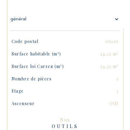
général
TRAD_SIROCCO_Caracteristique
Valeurs
Code postal
06110
Surface habitable (m²)
24,32 m²
Surface loi Carrez (m²)
24,32 m²
Nombre de pièces
1
Etage
3
Ascenseur
OUI
Nos
OUTILS