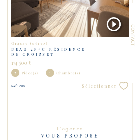
CONTACT
Grasse (06130)
BEAU 2P+C RÉSIDENCE
DE CROISSET
174 500 €
2
Pièce(s)
1
Chambre(s)
Sélectionner
Réf : 208
L'agence
VOUS PROPOSE