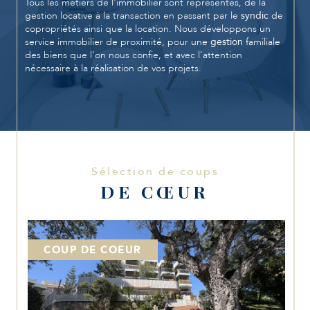
Tous les métiers de l'immobilier sont représentés, de la
gestion locative à la transaction en passant par le
syndic
de
copropriétés ainsi que la location. Nous développons un
service immobilier de proximité, pour une
gestion
familiale
des biens que l'on nous confie, et avec l'attention
nécessaire à la réalisation de vos projets.
De nombreux propriétaires bailleurs nous font confiance,
pour certains depuis 25 ans pour la gestion de leurs
appartements,
villas
, sur
Le Cannet
(Rocheville et Maire),
sur Valbonne et proximité.
Vous recherchez un
appartement sur Le Cannet
, Valbonne
Sélection de coups
et les environs ? Notre équipe se tient à votre disposition
pour une étude sur mesure de votre projet, qu'il s'agisse
DE CŒUR
d'un achat en résidence secondaire, principale, ou un
investissement locatif. Notre site rassemble une offre de
biens variés, des studios, des appartements de toutes
surfaces, des maisons traditionnelles ou villas récentes, des
COUP DE COEUR
propriétés de charme, des terrains constructibles ainsi que
des locaux à usage professionnel.
Pour la vente de votre appartement,
villa sur Le Cannet
,
Valbonne et les environs Damonte Immobilier vous propose