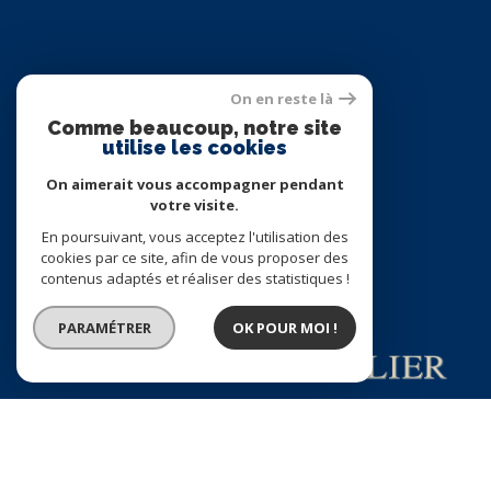
Espace
On en reste là
PROPRIÉTAIRE
Comme beaucoup, notre site
utilise les cookies
Se connecter
On aimerait vous accompagner pendant
votre visite.
Nous
En poursuivant, vous acceptez l'utilisation des
ADHÉRONS
cookies par ce site, afin de vous proposer des
contenus adaptés et réaliser des statistiques !
PARAMÉTRER
OK POUR MOI !
© 2026 | TOUS DROITS RÉSERVÉS | TRADUCTION POWERED BY GOOGLE |
NOS HONORAIRES
PLAN DU SITE
MENTIONS LÉGALES
ADMIN
NOS LIENS
POLITIQUE RGPD
COOKIES