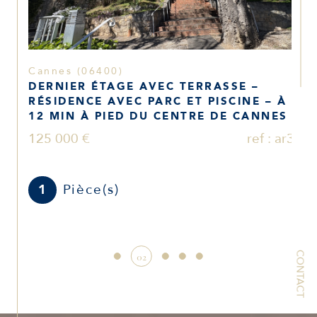
son mandat « Accord » avec une stratégie de
communication multi supports et l'offre de remboursement
de vos frais de diagnostic à l'issue de la vente.*
* Voir conditions en agence.
Cannes (06400)
DERNIER ÉTAGE AVEC TERRASSE –
RÉSIDENCE AVEC PARC ET PISCINE – À
12 MIN À PIED DU CENTRE DE CANNES
125 000 €
ref : ar3
Pièce(s)
1
CONTACT
02