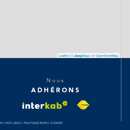
Leaflet
|
©
Maps
|
© OpenStreetMap
Jawg
Nous
ADHÉRONS
IN
NOS LIENS
POLITIQUE RGPD
COOKIES