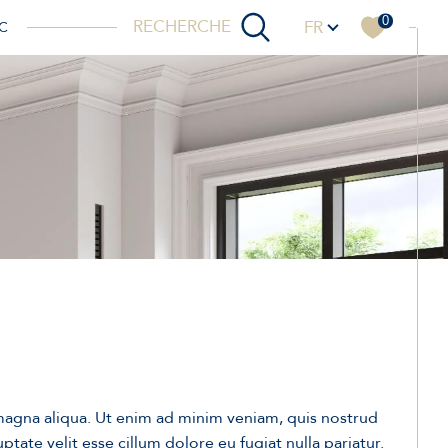
Langue
0
RECHERCHE
FR
C
magna aliqua. Ut enim ad minim veniam, quis nostrud
tate velit esse cillum dolore eu fugiat nulla pariatur.