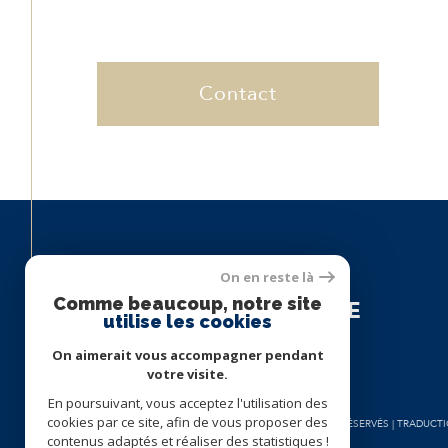
Contact
Espace
On en reste là
Comme beaucoup, notre site
PROPRIÉTAIRE
utilise les cookies
On aimerait vous accompagner pendant
Se connecter
votre visite.
En poursuivant, vous acceptez l'utilisation des
cookies par ce site, afin de vous proposer des
© 2026 | TOUS DROITS RÉSERVÉS | TRADUC
contenus adaptés et réaliser des statistiques !